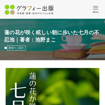
MENU
蓮の花が咲く眩しい朝に歩いた七月の不
忍池｜著者：池野まこ
書籍のご紹介